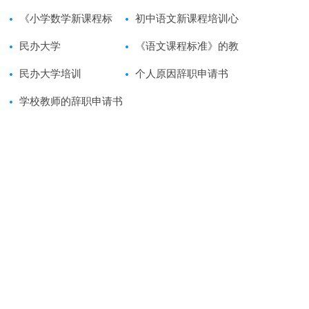
会范文
《小学数学新课程标
教学设计范文
初中语文新课程培训心
准》读后感范文
民办大学
得体会
《语文课程标准》的教
民办大学培训
师读后感范文
个人原因辞职申请书
学校教师的辞职申请书