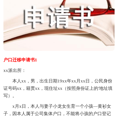
户口迁移申请书1
xx派出所：
本人xx，男，出生日期19xx年xx月xx日，公民身份
证号码xx，籍贯xx，现住址xx（按照身份证上的'地址填
写）。
x月x日，本人与妻子小龙女生育一个小孩—黄衫女
子，因本人属于公司集体户口，不能将小孩的户口登记