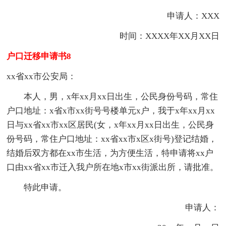
申请人：XXX
时间：XXXX年XX月XX日
户口迁移申请书8
xx省xx市公安局：
本人，男，x年xx月xx日出生，公民身份号码，常住
户口地址：x省x市xx街号号楼单元x户，我于x年xx月xx
日与xx省xx市xx区居民(女，x年xx月xx日出生，公民身
份号码，常住户口地址：xx省xx市x区x街号)登记结婚，
结婚后双方都在xx市生活，为方便生活，特申请将xx户
口由xx省xx市迁入我户所在地x市xx街派出所，请批准。
特此申请。
申请人：