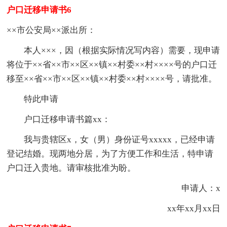
户口迁移申请书6
××市公安局××派出所：
本人×××，因（根据实际情况写内容）需要，现申请
将位于××省××市××区××镇××村委××村××××号的户口迁
移至××省××市××区××镇××村委××村××××号，请批准。
特此申请
户口迁移申请书篇xx：
我与贵辖区x，女（男）身份证号xxxxx，已经申请
登记结婚。现两地分居，为了方便工作和生活，特申请
户口迁入贵地。请审核批准为盼。
申请人：x
xx年xx月xx日