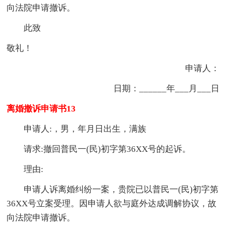
向法院申请撤诉。
此致
敬礼！
申请人：
日期：______年___月___日
离婚撤诉申请书13
申请人:，男，年月日出生，满族
请求:撤回普民一(民)初字第36XX号的起诉。
理由:
申请人诉离婚纠纷一案，贵院已以普民一(民)初字第
36XX号立案受理。因申请人欲与庭外达成调解协议，故
向法院申请撤诉。