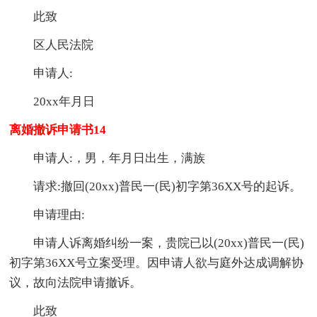
此致
区人民法院
申请人:
20xx年月日
离婚撤诉申请书14
申请人:，男，年月日出生，满族
请求:撤回(20xx)普民一(民)初字第36XX号的起诉。
申请理由:
申请人诉离婚纠纷一案，贵院已以(20xx)普民一(民)
初字第36XX号立案受理。因申请人欲与庭外达成调解协
议，故向法院申请撤诉。
此致