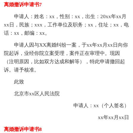
离婚撤诉申请书7
申请人：姓名：xx，性别：xx，出生：20xx年xx月
xx日，民族；xxx，工作单位及职务；xx，住址；xx，电
话：xx，邮编：xx。
申请人因与XX离婚纠纷一案，于xx年xx月xx日向你
院起诉，业经你院立案受理，案件正在审理中。现因
（注明原因，比如双方达成和解等），特此申请撤回起
诉。请予核准。
此致
北京市xx区人民法院
申请人：xx（个人签名）
xx年xx月xx日
离婚撤诉申请书8