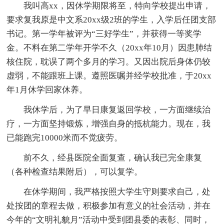
我叫高xx，因休学期限将至，特向学校提出申请，
要求复我原是中文系20xx级2班的学生，入学后任团支部
书记。第一学年被评为“三好学生”，并获得一等奖学
金。不料在第二学年开学不久（20xx年10月）因患肺结
核住院，耽误了两个多月的学习。又因出院后身体仍较
虚弱，不能跟班上课。遵照医嘱并经学校批准，于20xx
年1月休学回家休养。
我休学后，为了早日康复返回学校，一方面继续治
疗，一方面坚持锻炼，增强自身的抵杭能力。现在，我
已能跑完10000米而不觉疲劳。
前不久，经县医院全面复查，确认我已完全康复
（各种检查结果附后），可以复学。
在休学期间，我严格按照大学生守则要求自己，处
处按团的章程去做，积极参加有意义的社会活动，并在
今年的“文明礼貌月”活动中受到团县委的表彰、同时，