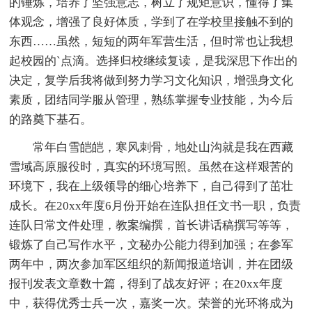
的锤炼，培养了坚强意志，树立了规矩意识，懂得了集
体观念，增强了良好体质，学到了在学校里接触不到的
东西……虽然，短短的两年军营生活，但时常也让我想
起校园的`点滴。选择归校继续复读，是我深思下作出的
决定，复学后我将做到努力学习文化知识，增强身文化
素质，团结同学服从管理，熟练掌握专业技能，为今后
的路奠下基石。
常年白雪皑皑，寒风刺骨，地处山沟就是我在西藏
雪域高原服役时，真实的环境写照。虽然在这样艰苦的
环境下，我在上级领导的细心培养下，自己得到了茁壮
成长。在20xx年度6月份开始在连队担任文书一职，负责
连队日常文件处理，教案编撰，首长讲话稿撰写等等，
锻炼了自己写作水平，文秘办公能力得到加强；在参军
两年中，两次参加军区组织的新闻报道培训，并在团级
报刊发表文章数十篇，得到了战友好评；在20xx年度
中，获得优秀士兵一次，嘉奖一次。荣誉的光环将成为