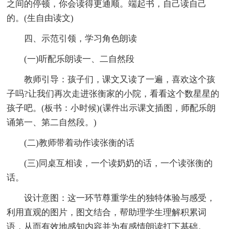
之间的停顿，你会读得更通顺。端起书，自己读自己
的。(生自由读文)
四、示范引领，学习角色朗读
(一)听配乐朗读一、二自然段
教师引导：孩子们，课文又读了一遍，喜欢这个孩
子吗?让我们再次走进张衡家的小院，看看这个数星星的
孩子吧。(板书：小时候)(课件出示课文插图，师配乐朗
诵第一、第二自然段。)
(二)教师带着动作读张衡的话
(三)同桌互相读，一个读奶奶的话，一个读张衡的
话。
设计意图：这一环节尊重学生的独特体验与感受，
利用直观的图片，图文结合，帮助理学生理解积累词
语，从而有效地感知内容并为有感情朗读打下基础。