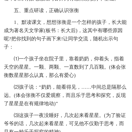
五、重点研读，正确认识张衡
1、默读课文，想想张衡是一个怎样的孩子，长大能
成为著名天文学家(板书：长大后)，这其中有哪些原因
呢?把你找到的句子画下来!让同学交流，随机出示句
子：
⑴一个孩子坐在院子里，靠着奶奶，仰着头，指着
天空的星星。一颗、两颗、一直数到了几百颗。(体会张
衡数星星那么认真，那么有爱心)
⑵孩子说：“奶奶，能看得见，……中间总是隔那么
远。(体会张衡不仅爱观察，而且乐于思考和探究，反现
了星星是在有规律地动)”
⑶这孩子一夜没睡好，几次起来看星星。(为了验证
爷爷的话，几次起来看星星，可见他不仅勤于思考，而
且有一种乐于探究的精神)