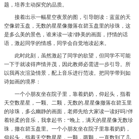
题，培养主动探究的品质。
接着出示一幅星空夜景的图，引导朗读：蓝蓝的天
空像碧玉盘，无数的星星像撤落在碧玉盘里的珍珠，这
是多么美的景色，谁来读一读?静美的画面，抒情的话
语，激起同学的情感，同学会自觉地读起来。
此时此刻，虽然激起了同学的欲望，但同学不可能
一下于就读得声情并茂，因此教师必需进一步引导。所
以我再次渲染情景，配上音乐进行范读。把同学带到如
诗如画的境界：
一个小朋友坐在院子里，靠着奶奶，仰起头，指着
天空数星星，一颗、二颗，无数的.星星像撤落在碧玉里
的珍珠，多么幽静的画面，老师先给大家读一读好吗?伴
着轻柔的音乐，我拿起书：“晚上，满天的星星像无数珍
珠，撤在碧玉盘里。一个小朋友坐在院子里靠着奶奶，
仰起头，指着天空数星星，一颗，两颗，一直数到了几