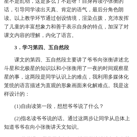
星不是乱动，这是多么了不起呀！自身再读小张衡的
话，引导同学读出天真、肯定的语气，最后分角色朗
读。以上教学环节通过创设情境，渲染点拨，充沛发挥
了儿童的丰富想象力和善于表示自身的特点，加深了对
课文内容的理解，内化了语言。
3．学习第四、五自然段
课文的第四、五自然段主要讲了爷爷向张衡讲述北
斗星和北极星的知识以和小张衡用了一夜的时间观察星
星的事，这两段是同学认识上的难点，我利用多媒体化
笼统的语言描述为直观的形象画面来化解难点。我是这
样设计的：
(1)自由读第一段，想想爷爷说了什么？
(2)指名读爷爷说的话。通过这两步让同学从总体上
知道爷爷在向小张衡讲天文知识。