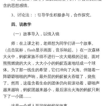
含的思想感情。
3、讨论法：：引导学生积极参与，合作探究。
四、说教学
（一）故事导入，以情入镜
师：在上课之初，老师想为同学们讲一个故事。
（点击鼠标，flash显示画面，音乐响起。）在一次森林
大火中，蚂蚁家族不得不进行一次大规模的迁徙。面对
熊熊燃烧的大火，大大小小的蚂蚁迅速地结成一个球
体。为了那一线生的希望，它们冲向了火海。伴随着一
阵噼噼啪啪的声响，最外层的蚂蚁被火吞噬了，烧焦
了。然而，这蕴含着生命的团体仍向前滚动着，噼啪声
越来越响，蚂蚁团越来越小，最后滚出火海的蚂蚁只剩
下了一小团……
这是一个感人至深的蚂蚁的故事。