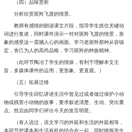
（四）品味赏析
分析欣赏斑羚飞渡的情景。
教师有感情的朗读课文片段，指导学生抓住关键动
词进行复述，同时课件演示一对对斑羚飞渡的情景，形
象的感受这一震撼人心的画面。学习老斑羚那种从容镇
定，舍己为人的高尚品格，学习斑羚的种族精神。
（此环节陶冶了学生的情操，有利于理解本文主
旨，多媒体课件的运用，更形象、更直观。）
（五）拓展迁移
引导学生回忆讲述生活中曾见过或者做过保护小动
物或残害小动物的故事，要求叙述清楚、生动、突出重
点。然后由同学们评出今天的发言明星。
（有人说过，语文学习的外延和生活的外延相等，
本环节把课本和生活有机的结合在一起，同时锻炼学生