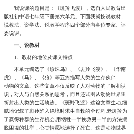
我说课的题目是：《斑羚飞渡》，选自人民教育出
版社初中语七年级下册第六单元。下面我就按说教材、
说教法、说学法、说教学程序四个部分向各位专家、评
委说课。
一、说教材
1、教材的地位及课文特点
本单元编选了《珍珠鸟》、《斑羚飞渡》、《华南
虎》、《马》、《狼》等五篇描写人类的生存伙伴――
动物的文章。这些文章不仅反映了人对动物的了解和认
识，对人与自然关系的思考，而且还试图从动物世界里
折射出人类的生活轨迹。《斑羚飞渡》这篇文章生动,细
腻地记叙了斑羚陷入绝境时求生自救的全过程.老斑羚为
了赢得种群的生存机会,用牺牲一半挽救另一半的方法摆
脱困境的壮举，心甘情愿地选择了死亡。这是动物世界