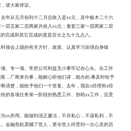
报，请大家评议。
去年从元月份到十二月总收入是xx元，其中板木二十六
家一层五家二层两家共收入xx元；童套三家一层两家二层
路演的完成和其它完成的度是百分之九十九点八。
时领会上级的有关方针、政策、认真学习加强自身锻
项、专一项。常把公司利益无小事牢记在心头。在工作
客，厂商来办事，能耐心听他们讲，能办的.事及时给予
释清楚，能给予他们一个答复。去年，我在x经理和x经
交给的各项任务第一阶段的熟悉工作、协助xx工作，且受
为xx所用。能做到清正廉洁，不存私心，不谋私利，不
象。金融危机震撼了世人，更令世人经受到一次心灵的历