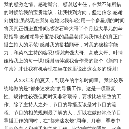
我的感激之情。感谢斯台、感谢赵主任，在我不知所措
的时候给我的宝贵建议，让我找到方向，坚定信念;感谢
刘妍姐(虽然现在我知道她比我年轻)用一个多星期的时间
将我真正领进直播间;感谢石峰大哥半个月起大早儿的辛
勤指导;感谢领导分配给我的晶晶老师为我作出的真正广
播主持人的示范!感谢我的搭档顾研，对我的破检字能
力，和菜鸟主持的容忍!感谢志强大哥、高成大哥、叶情
姐给我上的每一课!感谢丽萍跟我合作录的那个《新闻下
午茶》才让我有机会现在坐在这里说出这么多的感谢!
从XX年年的夏天，到现在的半年时间里。我比较系
统地做的是"都来迷发烧"的导播工作。这是一项重复
性、规律性较强但同时又非常琐碎，要求比较细致的工
作。除了主持人之外，节目的导播应该是对节目的流
程、节目的相关规则最了解的人，所以在做好常态节目
导播工作的同时，在"都来迷发烧"周赛、月赛、季赛中
我都负责了和选手相关的工作。比如赛前的通知、比赛