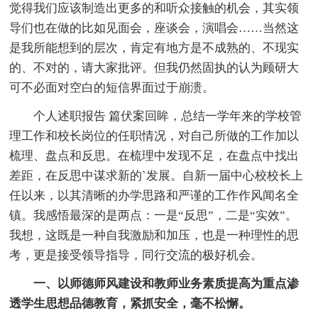
觉得我们应该制造出更多的和听众接触的机会，其实领
导们也在做的比如见面会，座谈会，演唱会……当然这
是我所能想到的层次，肯定有地方是不成熟的、不现实
的、不对的，请大家批评。但我仍然固执的认为顾研大
可不必面对空白的短信界面过于崩溃。
个人述职报告 篇伏案回眸，总结一学年来的学校管
理工作和校长岗位的任职情况，对自己所做的工作加以
梳理、盘点和反思。在梳理中发现不足，在盘点中找出
差距，在反思中谋求新的`发展。自新一届中心校校长上
任以来，以其清晰的办学思路和严谨的工作作风闻名全
镇。我感悟最深的是两点：一是“反思”，二是“实效”。
我想，这既是一种自我激励和加压，也是一种理性的思
考，更是接受领导指导，同行交流的极好机会。
一、以师德师风建设和教师业务素质提高为重点渗
透学生思想品德教育，紧抓安全，毫不松懈。