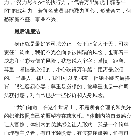
力，“努力尽今夕”的执行力，“气吞万里如虎千骑卷平
冈”的战斗力，若每名成员都能戮力同心，形成合力，何
愁家庭不盛、事业不兴。
最后说廉洁
身正就是最好的司法公正。公平正义大于天，司法
责任千钧重，我们不光会面临被围猎的风险，也有着王
成忠和马彩云似的风险，我想说六个字：谨慎、距离、
尊重。谨慎是必须的，小心驶得万年船；距离是必须
的.，当事人、律师，我们可以是朋友，但绝不能勾肩搭
背，眼红容易心黑；尊重是必须的，被尊重也是一种司
法获得感，对自己也少一些投诉和人身风险。
“我们知道，在这个世界上，不是所有合理的和美好
的都能按照自己的愿望存在或实现。”体制内的自豪感会
让人官僚，体制内的优越感会让人形式；我是一个简单
而理想主义者，有过牢骚愤青，有过委屈孤独，也有过