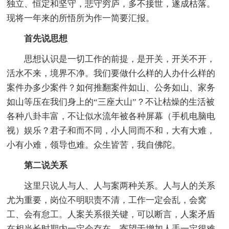
独立、恒定和坚守，悲守穷庐，多不接世，遂成枯落。
现将一年来的所悟所为作一简要汇报。
首先说思想
思想认识是一切工作的前提，是开关，开关不开，
活水不来，境界不净。我们要做什么样的人办什么样的
案件办多少案件？如何推翻案件如山、公务如山、家务
如山等压在我们身上的“三座大山”？不让枯燥的生活被
各种八卦丰富，不让似水流年被各种屏幕（手机电脑电
视）娱乐？君子和而不同，小人同而不和，大有大难，
小有小难，领导也难。众生皆苦，我自佛陀。
第二说关系
这里只说人与人、人与案两种关系。人与人的关系
尤为重要，岗位不明职责不清，工作一定会乱，会窝
工、会有怠工。人案关系很关键，可以断言，人案矛盾
在相当长时期内一定会存在，寄望于增加人手一定很难