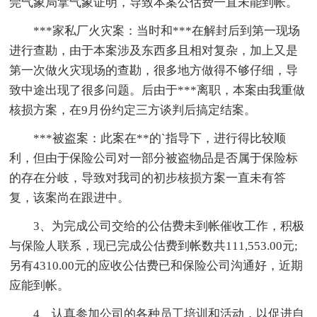
莞气象局拿气象证明，导致本案公估费一直未能到帐。
***家私厂火灾案：当时和***在解封后到第一现场
进行查勘，由于本案涉及东西多且相对复杂，加上又是
第一次做火灾现场的查勘，很多地方做得不够仔细，导
致中途出现了很多问题。后由于***离职，本案由我重做
核损方案，在9月份约定三方谈判后搞定结案。
***被盗案：此案在**的`指导下，进行得比较顺
利，但由于保险公司对一部分被盗物品是否属于保险标
的存在分岐，导致对我司的初步核损方案一直未有答
复，该案尚在跟进中。
3、为完成公司交给的公估费未到帐催收工作，积极
与保险人联系，现已完成公估费到帐数共111,553.00元;
另有4310.00元的应收公估费已和保险公司沟通好，近期
应能到帐。
4、认真参加公司的各种员工培训和活动，以促进自