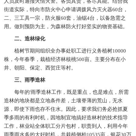
人员及时通报火情火警。各负其责，各尽其能。结合我
街道实际，特向市防火中心申请调拨风力灭火器60台，
二、三工具一宗，防火服60套，油锯4台，以备急需之
用。做到预防为主，为森林防火打好坚实的物资基础。
二、造林绿化
植树节期间组织全办事处职工进行义务植树10000
株，今年春季，栽植经济林核桃500亩。主要分布在小
井、朝阳、保定、西贺庄等村。
三、雨季造林
每年的'雨季造林工作，既是重点，也是难点，所需
造林的地块都是立地条件差，土壤脊薄的荒山，无水
源，即使下雨也存不住水。因此，要求我们务必抢抓夏
季多雨的有利时机，因地制宜地搞好造林村的技术指导
工作，林业站全体职工分片包村，职责到人，利用今年
雨季雨水多的大好时机，共栽植侧柏10535亩，银花30万