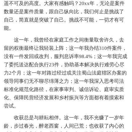
遥不可及的高度。大家有感触吗？20xx年，无论是案件
数量还是案件质量，跟自己纵向比，我们何止是挑战了
自己，简直就是突破了自己。挑战不可能，一切才有可
能。
这一年，我曾经在家庭工作之间衡量取舍许久，去
留的权衡最终让我轻装上阵；这一年我办结310件案件，
没有一件发回或改判，服判息诉率98.4%；这一年我完成
了委托送达配合执行23件，协助基本解决执行难劳心尽
力2个月；这一年对路过经过或关注蜀山法庭辖区办案的
领导同事们无不聊尽绵薄之力；这一年我深入思考司法
标准化规范化路径，在家事审判、诚信诉讼、庭审实质
化、保障民营经济发展和乡村振兴等方面都有着摸索和
尝试。
收获总是与耕耘相伴。这一年，我不光赚了一岁年
龄，步过春光，醉老西窗，人间已荒；也收获了内心的