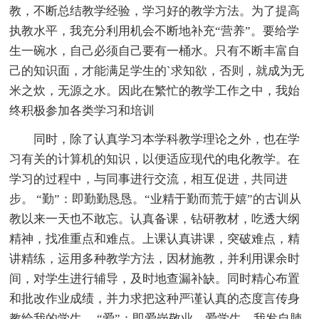
教，不断总结教学经验，学习好的教学方法。为了提高
执教水平，我充分利用机会不断地补充“营养”。要给学
生一碗水，自己必须自己要有一桶水。只有不断丰富自
己的知识面，才能满足学生的`求知欲，否则，就成为无
米之炊，无源之水。因此在繁忙的教学工作之中，我始
终积极参加各类学习和培训
同时，除了认真学习本学科教学理论之外，也在学
习有关的计算机的知识，以便适应现代的电化教学。在
学习的过程中，与同事进行交流，相互促进，共同进
步。 “勤”：即勤勤恳恳。“业精于勤而荒于嬉”的古训从
教以来一天也不敢忘。认真备课，钻研教材，吃透大纲
精神，找准重点和难点。上课认真讲课，突破难点，精
讲精练，运用多种教学方法，因材施教，并利用课余时
间，对学生进行辅导，及时地查漏补缺。同时精心布置
和批改作业成绩，并力求把这种严谨认真的态度言传身
教给我的学生。 “爱”：即爱岗敬业，爱学生。我发自肺