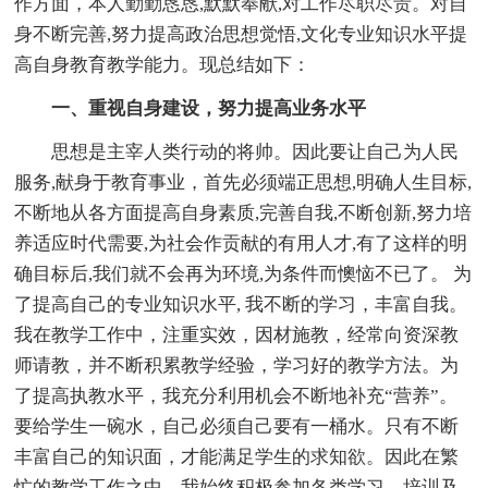
作方面，本人勤勤恳恳,默默奉献,对工作尽职尽责。对自
身不断完善,努力提高政治思想觉悟,文化专业知识水平提
高自身教育教学能力。现总结如下：
一、重视自身建设，努力提高业务水平
思想是主宰人类行动的将帅。因此要让自己为人民
服务,献身于教育事业，首先必须端正思想,明确人生目标,
不断地从各方面提高自身素质,完善自我,不断创新,努力培
养适应时代需要,为社会作贡献的有用人才,有了这样的明
确目标后,我们就不会再为环境,为条件而懊恼不已了。 为
了提高自己的专业知识水平, 我不断的学习，丰富自我。
我在教学工作中，注重实效，因材施教，经常向资深教
师请教，并不断积累教学经验，学习好的教学方法。为
了提高执教水平，我充分利用机会不断地补充“营养”。
要给学生一碗水，自己必须自己要有一桶水。只有不断
丰富自己的知识面，才能满足学生的求知欲。因此在繁
忙的教学工作之中，我始终积极参加各类学习、培训及