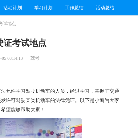
活动计划
学习计划
工作总结
活动总结
考试地点
驶证考试地点
驾考
05 08:14:13
法允许学习驾驶机动车的人员，经过学习，掌握了交通
核发许可驾驶某类机动车的法律凭证。以下是小编为大家
，希望能够帮助大家！