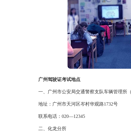
广州驾驶证考试地点
一、广州市公安局交通警察支队车辆管理所（
地址：广州市天河区岑村华观路1732号
联系电话：020—12345
二、化龙分所