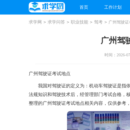
首页
工作计划
求学网
>
求学问答
>
职业技能
>
驾考
>
广州驾驶证
广州驾
时间：2026-07-
广州驾驶证考试地点
我国对驾驶证的定义为：机动车驾驶证是指依
法规知识和驾驶技术后，经管理部门考试合格，
整理的广州驾驶证考试地点相关内容，仅供参考