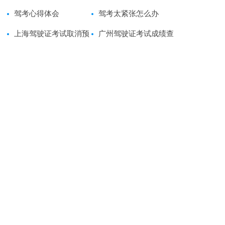
驾考心得体会
驾考太紧张怎么办
上海驾驶证考试取消预
广州驾驶证考试成绩查
约方法
询