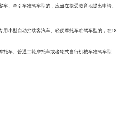
车、牵引车准驾车型的，应当在接受教育地提出申请。
用小型自动挡载客汽车、轻便摩托车准驾车型的，在18
托车、普通二轮摩托车或者轮式自行机械车准驾车型