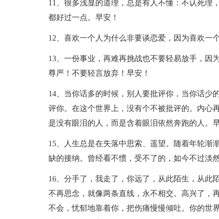
11、很多浅显的道理，总是有人不懂：不认死理
都好过一点。早安！
12、喜欢一个人为什么非要谈恋爱，因为喜欢一
13、一份事业，再难再挑战也不要轻易放手，因
尊严！不要轻言放弃！早安！
14、当你话多的时候，别人要批评你，当你话少
评你。在这个世界上，没有个不被批评的。内心
是没有眼泪的人，而是含着眼泪依然奔跑的人。
15、人生总是在失落中思索、遥望。随着年轮渐
缺的接纳。曾经看不惯，受不了的，如今不过淡
16、分手了，我走了，你远了，从此陌生，从此
不再思念，就像两条直线，永不相交。高兴了，
不会，忧郁地靠着你，把伤痛慢慢倾吐。你的世