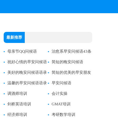
最新推荐
母亲节QQ问候语
治愈系早安问候语43条
祝好心情的早安问候语
简短的晚安问候语
短信20条
美好的晚安问候语语录
简短的优美的早安朋友
66条
温馨的早安问候语语录
圈问候语53条
早安问候语
25条
调酒师培训
会计实操
剑桥英语培训
GMAT培训
经济师培训
考研数学培训