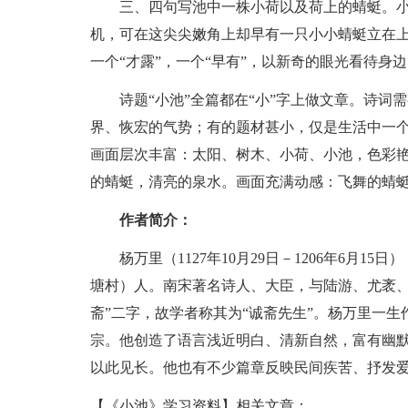
三、四句写池中一株小荷以及荷上的蜻蜓。小
机，可在这尖尖嫩角上却早有一只小小蜻蜓立在
一个“才露”，一个“早有”，以新奇的眼光看待身
诗题“小池”全篇都在“小”字上做文章。诗词
界、恢宏的气势；有的题材甚小，仅是生活中一
画面层次丰富：太阳、树木、小荷、小池，色彩
的蜻蜓，清亮的泉水。画面充满动感：飞舞的蜻
作者简介：
杨万里（1127年10月29日－1206年6月1
塘村）人。南宋著名诗人、大臣，与陆游、尤袤、
斋”二字，故学者称其为“诚斋先生”。杨万里一
宗。他创造了语言浅近明白、清新自然，富有幽默
以此见长。他也有不少篇章反映民间疾苦、抒发
【《小池》学习资料】相关文章：