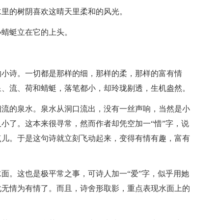
里的树阴喜欢这晴天里柔和的风光。
蜻蜓立在它的上头。
小诗。一切都是那样的细，那样的柔，那样的富有情
泉、流、荷和蜻蜓，落笔都小，却玲珑剔透，生机盎然。
流的泉水。泉水从洞口流出，没有一丝声响，当然是小
小了。这本来很寻常，然而作者却凭空加一“惜”字，说
点儿。于是这句诗就立刻飞动起来，变得有情有趣，富有
。这也是极平常之事，可诗人加一“爱”字，似乎用她
化无情为有情了。而且，诗舍形取影，重点表现水面上的