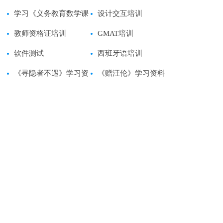
准》学习心得体会范文
学习《义务教育数学课
习心得体会范文
设计交互培训
程标准》心得体会范文
教师资格证培训
GMAT培训
软件测试
西班牙语培训
《寻隐者不遇》学习资
《赠汪伦》学习资料
料