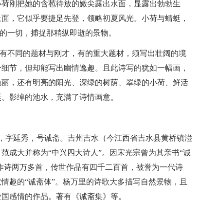
荷刚把她的含苞待放的嫩尖露出水面，显露出勃勃生
上面，它似乎要捷足先登，领略初夏风光。小荷与蜻蜓，
边的一切，捕捉那稍纵即逝的景物。
需有不同的题材与刚才，有的重大题材，须写出壮阔的境
个细节，但却能写出幽情逸趣。且此诗写的犹如一幅画，
艳丽，还有明亮的阳光、深绿的树荫、翠绿的小荷、鲜活
蜓、影绰的池水，充满了诗情画意。
5日），字廷秀，号诚斋。吉州吉水（今江西省吉水县黄桥镇湴
范成大并称为“中兴四大诗人”。因宋光宗曾为其亲书“诚
生作诗两万多首，传世作品有四千二百首，被誉为一代诗
情趣的“诚斋体”。杨万里的诗歌大多描写自然景物，且
爱国感情的作品。著有《诚斋集》等。