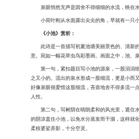
泉眼悄然无声是因舍不得细细的水流，映在水
小荷叶刚从水面露出尖尖的角，早就有一只小
《小池》赏析：
此诗是一首描写初夏池塘美丽景色的、清新的
意。宛如一幅花草虫鸟彩墨画。画面之中，池、
第一句，紧扣题目写小池的源泉，一股涓涓细
之又小的。流出的泉水形成一股细流，更是小而又
好像泉眼很爱惜这股细流，吝啬地舍不得多流一
人性。
第二句，写树阴在晴朗柔和的风光里，遮住水面
的阴凉盖住小池，以免水分蒸发而干涸，这样就
柔枝婆娑弄影，十分空灵。