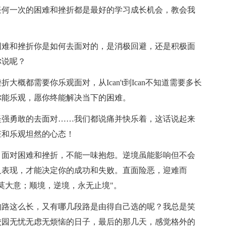
任何一次的困难和挫折都是最好的学习成长机会，教会我
困难和挫折你是如何去面对的，是消极回避，还是积极面
你说呢？
概都需要你乐观面对，从Ican't到Ican不知道需要多长
你能乐观，愿你终能解决当下的困难。
坚强勇敢的去面对……我们都说痛并快乐着，这话说起来
脏和乐观坦然的心态！
。面对困难和挫折，不能一味抱怨。逆境虽能影响但不会
及表现，才能决定你的成功和失败。直面险恶，迎难而
莫大意；顺境，逆境，永无止境"。
的路这么长，又有哪几段路是由得自己选的呢？我总是笑
校园无忧无虑无烦恼的日子，最后的那几天，感觉格外的