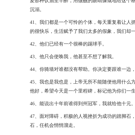
爱那种饮酒至半醉，用微醺的眼睛慷慨地给这个
沉溺。
41、我们都是一个可怜的个体，每天重复着让人
的很快乐，生活赋予了我们太多的假象，我们却
42、他们已经有一个很棒的踢球手。
43、他只会使唤我，他甚至不想了解我。
44、你骑墙对谁都没有帮助。你决定要跟谁一边
45、我也是我也是，上帝无所不能随便他用什么
他好，希望今天是一个里程碑，标记他为你们一
46、能说出十年前谁得到州冠军，我就给他十元
47、面对障碍，积极的人视挫折为成功的踏脚石
石，任机会悄悄溜走。