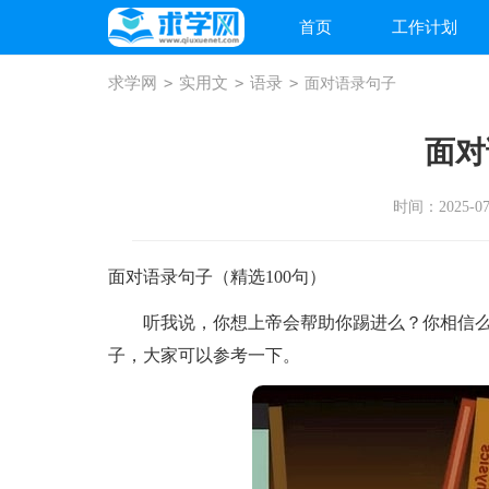
首页
工作计划
求学网
>
实用文
>
语录
>
面对语录句子
面对
时间：2025-07-
面对语录句子（精选100句）
听我说，你想上帝会帮助你踢进么？你相信么
子，大家可以参考一下。