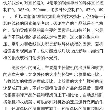
例如我公司对直径是0。4毫米的铜丝单线的导体直径控
制在0。385~0。390mm。绝缘外径控制在0。67~0。69
mm。 所以要想得到精度如此高的技术指标，必须每一个
影响线径的因素都要考虑，否则生产的产品就是不合格
的。影响导线直径的最主要的因素是出口拉丝模，它是
生产不同线径的铜丝的决定性因素，退火柜的退火电
压、牵引力和收线张力都是影响导体线径的因素。若机
器设备出现问题了，也可能造成对线径的影响，如出口
模的损毁或出口边缘的不光滑。
绝缘外径的确定，主要是由挤塑机的出胶量和收线
的速度有关，绝缘外径的大小与挤塑机出胶量成正比，
与收线架的收线速度成反比。出胶量的大小与螺杆的转
速是成正比的，不过对测径仪设定产品的线径后，测径
仪根据实际产品外径和理想值上下相比较，自动反馈到
挤塑机和收线架，可以起到对机器的速度进行微调的作
用。还与各区的温度调节有关，如果各区的温度控制不