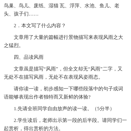
鸟巢、鸟儿、废纸、湿猫 瓦、浮萍、水池、鱼儿、老
头、孩子们……
2．本文写了什么内容？
文章用了大量的篇幅进行景物描写来表现风雨之大
之猛烈。
四、品读风雨
文章虽是描写“风雨”，但全文却无“风雨”二字，又
无处不在描写风雨，无处不在表现风姿雨态。
请你读一读，初步感知一下哪些段落中的句子或词
语能够表现出作者独特而又新鲜的体验?
1.先请全班同学自由放声的读一读。（5分半）
2.学生读后，老师出示第一段的后半段。请同学们一
起赏析，得出赏析的方法。