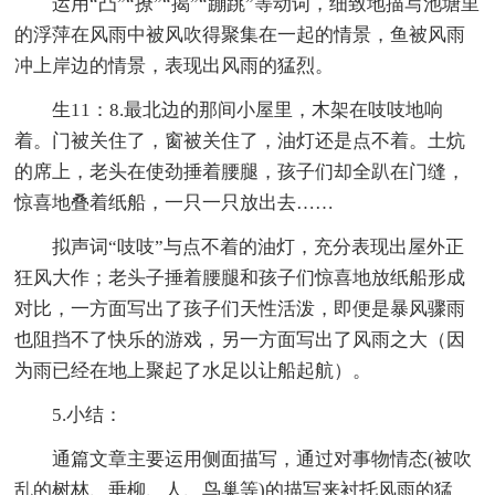
运用“凸”“撩”“揭”“蹦跳”等动词，细致地描写池塘里
的浮萍在风雨中被风吹得聚集在一起的情景，鱼被风雨
冲上岸边的情景，表现出风雨的猛烈。
生11：8.最北边的那间小屋里，木架在吱吱地响
着。门被关住了，窗被关住了，油灯还是点不着。土炕
的席上，老头在使劲捶着腰腿，孩子们却全趴在门缝，
惊喜地叠着纸船，一只一只放出去……
拟声词“吱吱”与点不着的油灯，充分表现出屋外正
狂风大作；老头子捶着腰腿和孩子们惊喜地放纸船形成
对比，一方面写出了孩子们天性活泼，即便是暴风骤雨
也阻挡不了快乐的游戏，另一方面写出了风雨之大（因
为雨已经在地上聚起了水足以让船起航）。
5.小结：
通篇文章主要运用侧面描写，通过对事物情态(被吹
乱的树林、垂柳、人、鸟巢等)的描写来衬托风雨的猛