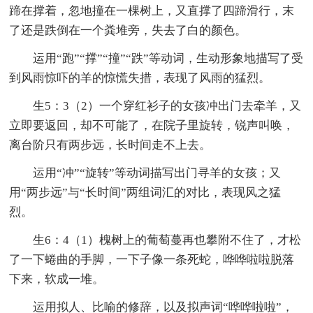
蹄在撑着，忽地撞在一棵树上，又直撑了四蹄滑行，末
了还是跌倒在一个粪堆旁，失去了白的颜色。
运用“跑”“撑”“撞”“跌”等动词，生动形象地描写了受
到风雨惊吓的羊的惊慌失措，表现了风雨的猛烈。
生5：3（2）一个穿红衫子的女孩冲出门去牵羊，又
立即要返回，却不可能了，在院子里旋转，锐声叫唤，
离台阶只有两步远，长时间走不上去。
运用“冲”“旋转”等动词描写出门寻羊的女孩；又
用“两步远”与“长时间”两组词汇的对比，表现风之猛
烈。
生6：4（1）槐树上的葡萄蔓再也攀附不住了，才松
了一下蜷曲的手脚，一下子像一条死蛇，哗哗啦啦脱落
下来，软成一堆。
运用拟人、比喻的修辞，以及拟声词“哗哗啦啦”，