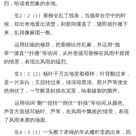
烈，给读者想象的余地。
生2：2（1）垂柳全乱了线条，当抛举在空中的时
候，却出奇地显出清楚，刹那间僵直了，随即就扑撒下
来，乱得像麻团一般。
运用比喻的修辞，把垂柳比作乱麻，并运用“抛
举”“僵直”“扑撒”等动词，从外形描写垂柳在风雨中摇摆
的情景，表现出风雨的猛烈。
生3：2（2）杨叶千万次地变着模样：叶背翻过来，
是一片灰白；又扭转过来，绿深得黑清。那片芦苇便全
然倒伏了，一节断茎斜插在泥里，响着破裂的颤声。
运用动词“翻”“扭转”“倒伏”“斜插”等动词,从颜色、
声音方面描写杨叶、芦苇，在风雨中飘摇的'情景，表现
了风雨来袭的场面。
生4：3（1）一头断了牵绳的羊从栅栏里跑出来，四