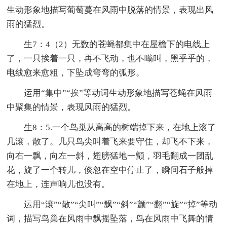
生动形象地描写葡萄蔓在风雨中脱落的情景，表现出风
雨的猛烈。
生7：4（2）无数的苍蝇都集中在屋檐下的电线上
了，一只挨着一只，再不飞动，也不嗡叫，黑乎乎的，
电线愈来愈粗，下坠成弯弯的弧形。
运用“集中”“挨”等动词生动形象地描写苍蝇在风雨
中聚集的情景，表现风雨的猛烈。
生8：5.一个鸟巢从高高的树端掉下来，在地上滚了
几滚，散了。几只鸟尖叫着飞来要守住，却飞不下来，
向右一飘，向左一斜，翅膀猛地一颤，羽毛翻成一团乱
花，旋了一个转儿，倏忽在空中停止了，瞬间石子般掉
在地上，连声响儿也没有。
运用“滚”“散”“尖叫”“飘”“斜”“颤”“翻”“旋”“掉”等动
词，描写鸟巢在风雨中飘摇坠落，鸟在风雨中飞舞的情