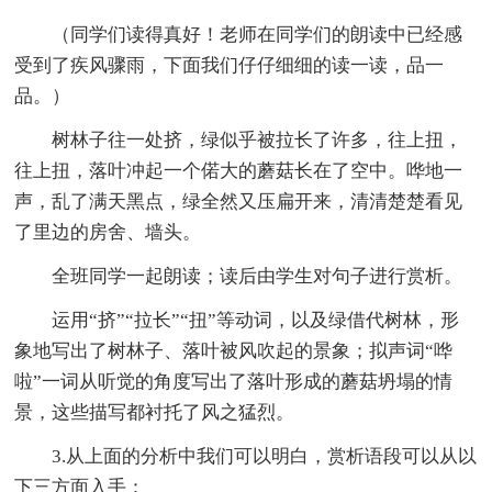
（同学们读得真好！老师在同学们的朗读中已经感
受到了疾风骤雨，下面我们仔仔细细的读一读，品一
品。）
树林子往一处挤，绿似乎被拉长了许多，往上扭，
往上扭，落叶冲起一个偌大的蘑菇长在了空中。哗地一
声，乱了满天黑点，绿全然又压扁开来，清清楚楚看见
了里边的房舍、墙头。
全班同学一起朗读；读后由学生对句子进行赏析。
运用“挤”“拉长”“扭”等动词，以及绿借代树林，形
象地写出了树林子、落叶被风吹起的景象；拟声词“哗
啦”一词从听觉的角度写出了落叶形成的蘑菇坍塌的情
景，这些描写都衬托了风之猛烈。
3.从上面的分析中我们可以明白，赏析语段可以从以
下三方面入手：