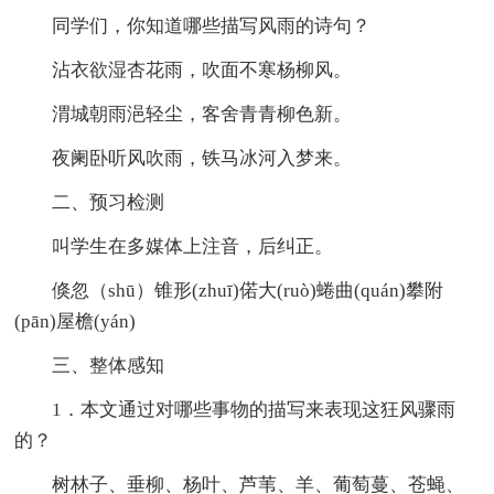
同学们，你知道哪些描写风雨的诗句？
沾衣欲湿杏花雨，吹面不寒杨柳风。
渭城朝雨浥轻尘，客舍青青柳色新。
夜阑卧听风吹雨，铁马冰河入梦来。
二、预习检测
叫学生在多媒体上注音，后纠正。
倏忽（shū）锥形(zhuī)偌大(ruò)蜷曲(quán)攀附
(pān)屋檐(yán)
三、整体感知
1．本文通过对哪些事物的描写来表现这狂风骤雨
的？
树林子、垂柳、杨叶、芦苇、羊、葡萄蔓、苍蝇、