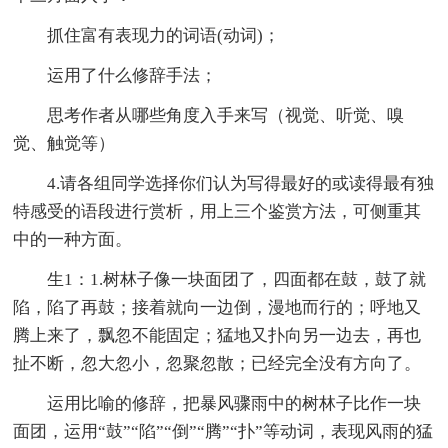
抓住富有表现力的词语(动词)；
运用了什么修辞手法；
思考作者从哪些角度入手来写（视觉、听觉、嗅
觉、触觉等）
4.请各组同学选择你们认为写得最好的或读得最有独
特感受的语段进行赏析，用上三个鉴赏方法，可侧重其
中的一种方面。
生1：1.树林子像一块面团了，四面都在鼓，鼓了就
陷，陷了再鼓；接着就向一边倒，漫地而行的；呼地又
腾上来了，飘忽不能固定；猛地又扑向另一边去，再也
扯不断，忽大忽小，忽聚忽散；已经完全没有方向了。
运用比喻的修辞，把暴风骤雨中的树林子比作一块
面团，运用“鼓”“陷”“倒”“腾”“扑”等动词，表现风雨的猛