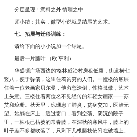
分层呈现：意料之外 情理之中
师小结：其实，微型小说就是结尾的艺术。
七、拓展与迁移训练：
请给下面的小小说加一个结尾。
最后一片藤叶 （欧 亨利）
华盛顿广场西边的'格林威治村房租低廉，街道横七
竖八，便于躲债，这里住着贫穷的人们。一幢楼的底层
住着一位老画家贝尔曼，他穷愁潦倒，性格孤傲，艺术
上失意。三楼住着两位名不见经传的年轻女画家——苏
艾和琼珊。秋天里，琼珊患了肺炎，贫病交加，医治无
望。她躺在床上，透过窗口，看到空荡、阴沉的院子
里，一株根已枯萎的常春藤，在深秋的寒风中，藤上的
叶子差不多都吹落了，只剩下几根藤枝依附在破墙上。