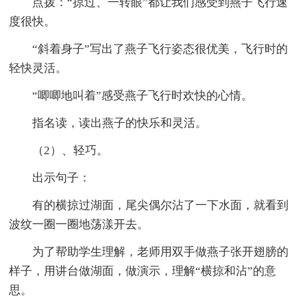
点拨：“掠过、一转眼”都让我们感受到燕子飞行速
度很快。
“斜着身子”写出了燕子飞行姿态很优美，飞行时的
轻快灵活。
“唧唧地叫着”感受燕子飞行时欢快的心情。
指名读，读出燕子的快乐和灵活。
（2）、轻巧。
出示句子：
有的横掠过湖面，尾尖偶尔沾了一下水面，就看到
波纹一圈一圈地荡漾开去。
为了帮助学生理解，老师用双手做燕子张开翅膀的
样子，用讲台做湖面，做演示，理解“横掠和沾”的意
思。