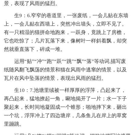
景，表现了风雨的猛烈。
生9：6.窄窄的巷道里，一张废纸，一会儿贴在东墙
上，一会儿贴在西墙上，突然冲出墙头，立即不见了。
有一只精湿的猫拼命地跑来，一跃身，竟跳上了房檐，
它也吃惊了；几片瓦落下来，像树叶一样斜着飘，却突
然就垂直落下，碎成一堆。
运用“贴”“冲”“跑”“跃”“跳”“飘”“落”等动词,描写废
纸随风翻飞飘荡的情景和猫在风雨中逃窜的情景，以及
瓦片在风中坠落的情景，表现出风雨的猛烈。
生10：7.池塘里绒被一样厚厚的浮萍，凸起来了，
再凸起来，猛地撩起一角，唰地揭开了一片；水一下子
聚起来，长时间地凝固成一个锥形；啪地摔下来，砸出
一个坑，浮萍冲上了四边塘岸，几条鱼儿在岸上的草窝
里蹦跳。