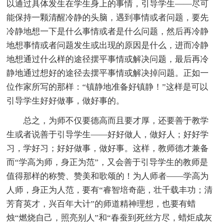
以通过具体发生在学生身上的事情，引导学生——尽可
能保持一颗清醒冷静的头脑，遇到事情或者问题，要先
冷静地想一下是什么事情或者是什么问题，然后再冷静
地想事情或者问题发生或出现的原因是什么，进而冷静
地想通过什么样的途径摆平事情或解决问题，最后再冷
静地通过想好的途径去摆平事情或解决掉问题。正如一
位作家所写的那样：“镇静地准备好镇静！”这样是可以
引导学生好好做事，做好事的。
总之，为师不仅要德高而且要才厚，还要善于教学
生或者说善于引导学生——好好做人，做好人；好好学
习，学好习；好好做事，做好事。这样，教师德才兼备
而“学高为师，身正为范”，又会善于引导学生的教师是
值得那样的称赞、赞美和歌颂的！为人师者——学高为
人师，身正为人范，要有“睿智培奇葩，壮千载丰功；清
芳育英才，兴百年大计”的师道精神理想，也要有蜡
烛“燃烧自己，照亮别人”和“春蚕到死丝方尽，蜡炬成灰