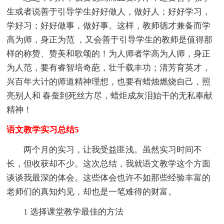
生或者说善于引导学生好好做人，做好人；好好学习，
学好习；好好做事，做好事。这样，教师德才兼备而学
高为师，身正为范 ，又会善于引导学生的教师是值得那
样的称赞、赞美和歌颂的！为人师者学高为人师，身正
为人范，要有睿智培奇葩，壮千载丰功；清芳育英才，
兴百年大计的师道精神理想，也要有蜡烛燃烧自己，照
亮别人和 春蚕到死丝方尽，蜡炬成灰泪始干的无私奉献
精神！
语文教学实习总结5
两个月的实习，让我受益匪浅。虽然实习时间不
长，但收获却不少。这次总结，我就语文教学这个方面
谈谈我最深的体会。这些体会也许不如那些经验丰富的
老师们的真知灼见，却也是一笔难得的财富。
1 选择课堂教学最佳的方法