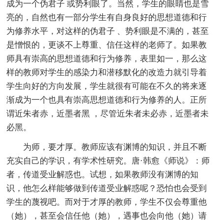
成为一个伪君子 或势利眼了。当然，学生的眼睛也是雪
亮的，自然也有一部分学生有自身良好的思想道德和行
为修养水平，对这样的伪君子 、势利眼是不满的，甚至
是憎恨的，更谈不上尊重、信任这样的老师了。如果教
师具有崇高的思想道德和行为修养，表里如一，那么这
样的教师对学生的感染力和潜移默化的改造力就引导着
学生向好的方向发展，学生就很有可能在不久的将来逐
渐成为一个也具有崇高思想道德和行为修养的人。正所
谓近朱者赤，近墨者黑 ，尽管近朱者未必赤，近墨者未
必黑。
为师，要才厚。教师应该有渊博的知识，并且不断
充实自己的学识，有学术性研究。唐·韩愈《师说》：师
者，传道受业解惑也。试想，如果教师没有渊博的知
识，他怎么样能够做到传道受业解惑呢？恐怕也会受到
学生的蔑视吧。而对于才厚的教师，学生不仅会尊重他
（她），甚至会信任他（她），遇事也会向他（她）请