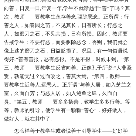
向善，日复一日,年复一年,学生不就渐趋于“善”了吗？其
次，教师——要教学生永存善念,驱除恶念。正所谓：行
善之人，如春园之苗，不见其长，日有所长；行恶之
人，如磨刀之石，不见其损，日有所损。因此，教师要
告戒学生：不要行恶，而要驱除恶念，否则，我们就会
像上述的磨刀之石，日益贬损了。况且，有一句俗语说
得好:“善有善报，恶有恶报。不是不报，时候未到。”第
三，教师——要教学生反省向善。正像孔子所说:“人非圣
贤，孰能无过？过而改之，善莫大焉。”第四，教师——
要教学生近善人,远恶人。正所谓“与善人居，如入芝兰之
室，久而自芳；与恶人居，如入鲍鱼之肆，久而自
臭。”第五，教师——要多多扬善，教学生多多行善。等
等，教师的引导，使学生有一颗颗“善心”，好好做人，
做好人，就在其中了。
怎么样善于教学生或者说善于引导学生——好好学