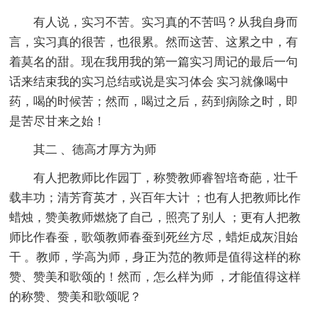
有人说，实习不苦。实习真的不苦吗？从我自身而
言，实习真的很苦，也很累。然而这苦、这累之中，有
着莫名的甜。现在我用我的第一篇实习周记的最后一句
话来结束我的实习总结或说是实习体会 实习就像喝中
药，喝的时候苦；然而，喝过之后，药到病除之时，即
是苦尽甘来之始！
其二 、德高才厚方为师
有人把教师比作园丁，称赞教师睿智培奇葩，壮千
载丰功；清芳育英才，兴百年大计 ；也有人把教师比作
蜡烛，赞美教师燃烧了自己，照亮了别人 ；更有人把教
师比作春蚕，歌颂教师春蚕到死丝方尽，蜡炬成灰泪始
干 。教师，学高为师，身正为范的教师是值得这样的称
赞、赞美和歌颂的！然而，怎么样为师 ，才能值得这样
的称赞、赞美和歌颂呢？