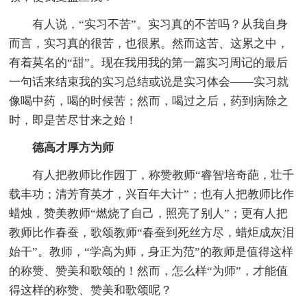
有人说，“实习不苦”。实习真的不苦吗？从我自身
而言，实习真的很苦，也很累。然而这苦、这累之中，
有着莫名的“甜”。现在我用我的第一篇实习周记的最后
一句话来结束我的实习总结或说是实习体会——实习就
像喝中药，喝的时候苦；然而，喝过之后，药到病除之
时，即是苦尽甘来之始！
德高才厚方为师
有人把教师比作园丁，称赞教师“睿智培奇葩，壮千
载丰功；清芳育英才，兴百年大计”；也有人把教师比作
蜡烛，赞美教师“燃烧了自己，照亮了别人”；更有人把
教师比作春蚕，歌颂教师“春蚕到死丝方尽，蜡炬成灰泪
始干”。教师，“学高为师，身正为范”的教师是值得这样
的称赞、赞美和歌颂的！然而，怎么样“为师”，才能值
得这样的称赞、赞美和歌颂呢？