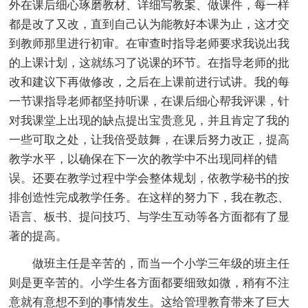
外在课后细心琢磨教材、详细写教案、做课件，每一样
都是改了又改，直到自己认为能教好本课为止，这才交
到教师那里进行初审。在审查时指导老师要求我说出我
的上课计划，这就练习了说课的环节。在指导老师的批
改和建议下再做修改，之后在上课前进行试讲。我的每
一节课指导老师都坚持听课，在课后细心帮我评课，针
对我课堂上出现的缺点提出宝贵意见，并且肯定了我的
一些可取之处，让我倍受鼓舞，在课后努力改正，提高
教学水平，以确保在下一次的教学中不出现同样的错
误。还要在教学过程中学会整体规划，依教学秘书的按
排创造性完成教学任务。在这样的努力下，我在教态、
语言、板书、提问技巧、与学生互动等各方面都有了显
著的提高。
做班主任是辛苦的，而当一个小学三年级的班主任
则是更辛苦的。小学生各方面都要细致如微，稍有不注
意就有意想不到的事情发生。这给管理教育带来了巨大