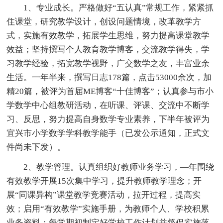
1、专业成长。严格做好“五认真”常规工作，紧紧抓
住课堂，研究教学设计，创设问题情境，改革教学方
式，实施有效教学，拓展学生思维，努力提高课堂教学
效益；坚持撰写个人教育教学博客，交流教学得失，学
习教学经验，拓宽教学视野，广交数学之友，丰富业余
生活。一年半来，撰写日志178篇，点击53000余次，加
精20篇，被评为首届ME博客“十佳博客”；认真参与市小
学数学中心组教研活动，在听课、评课、交流中不断学
习、反思，努力提高自身数学专业素养，下半年被评为
宜兴市小学数学学科教学能手（已发公示通知，正式文
件尚未下发）。
2、教学管理。认真组织好教师业务学习，—年围绕
有效教学开展15次集中学习，提升教师教学理念；开
展“同课异构”课堂教学竞赛活动，拉开过程，提高实
效；启用“有效教学”实施手册，为教师个人、学校积累
业务资料；每学期初制定好学校工作计划并督促实施落