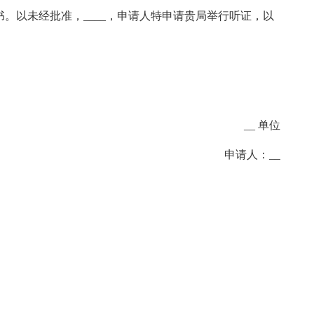
书。以未经批准，____，申请人特申请贵局举行听证，以
。
__ 单位
申请人：__