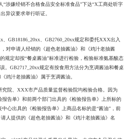
人“涉嫌经销不合格食品安全标准食品”下达“X工商处听字
人提出异议要求举行听证。
B18186_20xx、GB2760_20xx规定和委托XXX出入
》，对申请人经销的《超色老抽酱油》和《鸡汁老抽酱
0xx的规定却按“餐桌酱油”标准进行检验，检验标准氨基酸态
。GB2717_20xx规定有按食用方法分为烹调酱油和餐桌
和《鸡汁老抽酱油》属于烹调酱油。
究院、XXX市产品质量监督检验院均检验合格。因为
验报告单》和前两个部门出具的《检验报告单》上所标的
疫中心出具的《检验报告单》上商品名标的是“酱油”，前
申请人提供的《超色老抽酱油》和《鸡汁老抽酱油》名