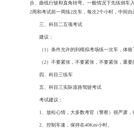
步、曲线行驶和直角转弯。一般情况下先练倒车入
2周和考试前一周练2次车，每次2个小时，中间自
三、科目二五项考试
建议：
（1）条件允许的到模拟考场练一次车，体验
（2）不要紧张，不要紧张，不要紧张，重要
四、科目三练车
五、科目三实际道路驾驶考试
考试建议：
1、放松心情，大多数考官（警察）很严肃，
2、控制车速，保持在40Km/小时。