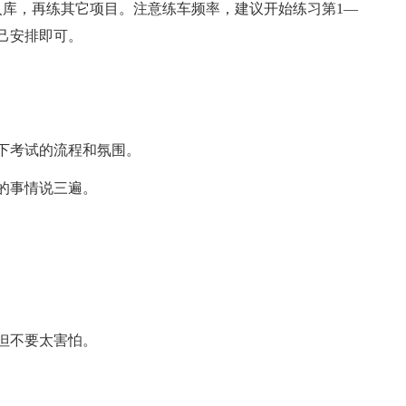
库，再练其它项目。注意练车频率，建议开始练习第1—
己安排即可。
下考试的流程和氛围。
的事情说三遍。
但不要太害怕。