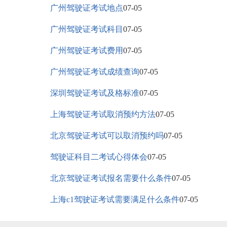
广州驾驶证考试地点
07-05
广州驾驶证考试科目
07-05
广州驾驶证考试费用
07-05
广州驾驶证考试成绩查询
07-05
深圳驾驶证考试及格标准
07-05
上海驾驶证考试取消预约方法
07-05
北京驾驶证考试可以取消预约吗
07-05
驾驶证科目二考试心得体会
07-05
北京驾驶证考试报名需要什么条件
07-05
上海c1驾驶证考试需要满足什么条件
07-05