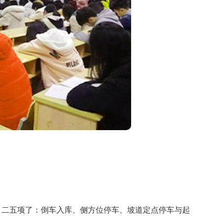
二五项了：倒车入库、侧方位停车、坡道定点停车与起