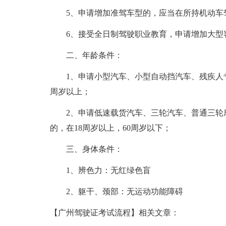
5、申请增加准驾车型的，应当在所持机动车
6、接受全日制驾驶职业教育，申请增加大型客
二、年龄条件：
1、申请小型汽车、小型自动挡汽车、残疾人专
周岁以上；
2、申请低速载货汽车、三轮汽车、普通三轮摩
的，在18周岁以上，60周岁以下；
三、身体条件：
1、辨色力：无红绿色盲
2、躯干、颈部：无运动功能障碍
【广州驾驶证考试流程】相关文章：