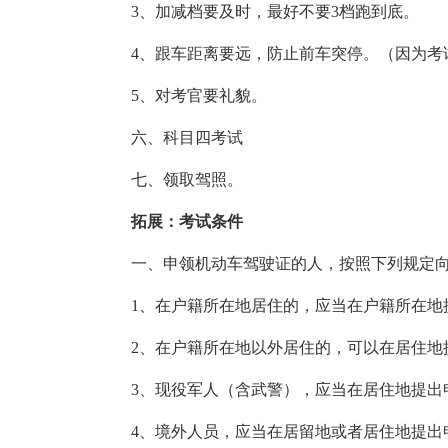
3、加减档要及时，最好不要3档跑到底。
4、跟车距离要远，防止前车突停。（因为考试
5、对考官要礼貌。
六、科目四考试
七、领取驾照。
拓展：考试条件
一、申领机动车驾驶证的人，按照下列规定向
1、在户籍所在地居住的，应当在户籍所在地
2、在户籍所在地以外居住的，可以在居住地
3、现役军人（含武警），应当在居住地提出
4、境外人员，应当在居留地或者居住地提出