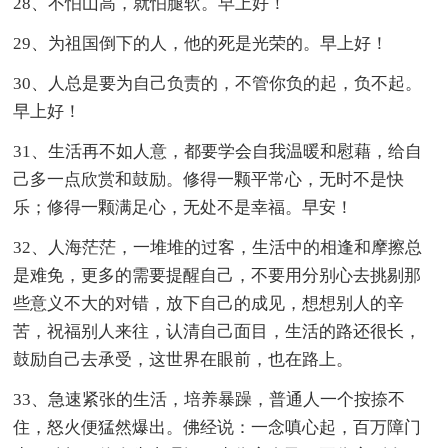
28、不怕山高，就怕腿软。早上好！
29、为祖国倒下的人，他的死是光荣的。早上好！
30、人总是要为自己负责的，不管你负的起，负不起。
早上好！
31、生活再不如人意，都要学会自我温暖和慰藉，给自
己多一点欣赏和鼓励。修得一颗平常心，无时不是快
乐；修得一颗满足心，无处不是幸福。早安！
32、人海茫茫，一堆堆的过客，生活中的相逢和摩擦总
是难免，更多的需要提醒自己，不要用分别心去挑剔那
些意义不大的对错，放下自己的成见，想想别人的辛
苦，祝福别人来往，认清自己面目，生活的路还很长，
鼓励自己去承受，这世界在眼前，也在路上。
33、急速紧张的生活，培养暴躁，普通人一个按捺不
住，怒火便猛然爆出。佛经说：一念嗔心起，百万障门