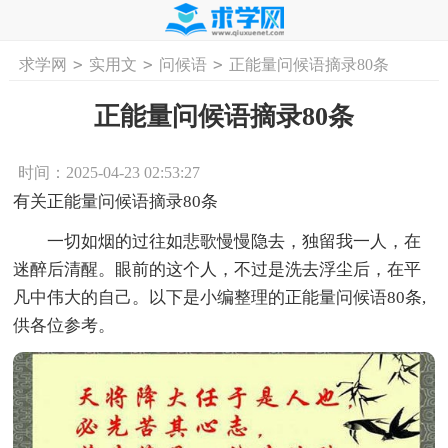
>
>
>
求学网
实用文
问候语
正能量问候语摘录80条
首页
工作计划
活动计划
学习计划
工
正能量问候语摘录80条
时间：2025-04-23 02:53:27
有关正能量问候语摘录80条
一切如烟的过往如悲歌慢慢隐去，独留我一人，在
迷醉后清醒。眼前的这个人，不过是洗去浮尘后，在平
凡中伟大的自己。以下是小编整理的正能量问候语80条,
供各位参考。