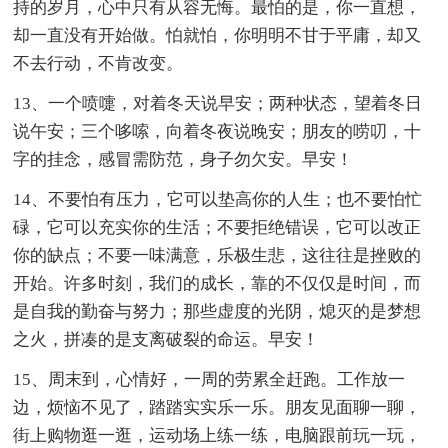
持的岁月，心中只有从容无悔。最怕的是，你一直想，
却一直没有开始做。怕就怕，你明明不甘于平庸，却又
不去行动，不肯改变。
13、一个喷嚏，对着冬天说早安；两种状态，望着冬日
说午安；三个哆嗦，向着冬夜说晚安；朋友的唠叨，十
字的挂念，感冒需防范，身子勿欠安。早安！
14、不要怕有压力，它可以垫高你的人生；也不要怕忙
碌，它可以充实你的生活；不要拒绝错误，它可以改正
你的缺点；不要一味满意，乐极生悲，这往往是挫败的
开始。许多时刻，我们的成长，靠的不仅仅是时间，而
是自我的勤奋与努力；那些虚度的光阴，熄灭的是梦想
之火，拼凑的是支离破裂的命运。早安！
15、周末到，心情好，一周的劳累全赶跑。工作放一
边，烦恼不见了，踏踏实实乐一乐。朋友见面聊一聊，
街上购物逛一逛，运动场上练一练，电脑跟前玩一玩，