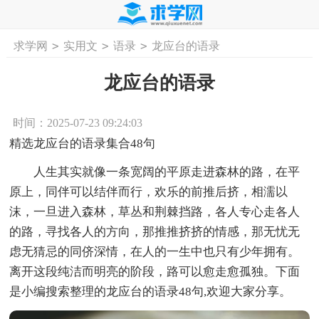
>
>
>
求学网
实用文
语录
龙应台的语录
首页
工作计划
活动计划
学习计划
工
龙应台的语录
时间：2025-07-23 09:24:03
精选龙应台的语录集合48句
人生其实就像一条宽阔的平原走进森林的路，在平
原上，同伴可以结伴而行，欢乐的前推后挤，相濡以
沫，一旦进入森林，草丛和荆棘挡路，各人专心走各人
的路，寻找各人的方向，那推推挤挤的情感，那无忧无
虑无猜忌的同侪深情，在人的一生中也只有少年拥有。
离开这段纯洁而明亮的阶段，路可以愈走愈孤独。下面
是小编搜索整理的龙应台的语录48句,欢迎大家分享。