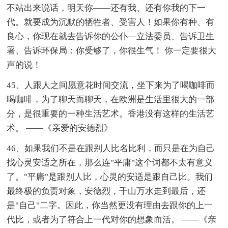
不站出来说话，明天你——还有我、还有你我的下一
代。就要成为沉默的牺牲者、受害人！如果你有种、有
良心，你现在就去告诉你的公仆—立法委员、告诉卫生
署、告诉环保局：你受够了，你很生气！ 你一定要很大
声的说！
45、人跟人之间愿意花时间交流，坐下来为了喝咖啡而
喝咖啡，为了聊天而聊天，在欧洲是生活里很大的一部
分，是很重要的一种生活艺术。香港没有这样的生活艺
术。 ——《亲爱的安德烈》
46、如果我们不是在跟别人比名比利，而只是在为自己
找心灵安适之所在，那么连"平庸"这个词都不太有意义
了。"平庸"是跟别人比，心灵的安适是跟自己比。我们
最终极的负责对象，安德烈，千山万水走到最后，还
是"自己"二字。因此，你当然更没有理由去跟你的上一
代比，或者为了符合上一代对你的想象而活。 ——《亲