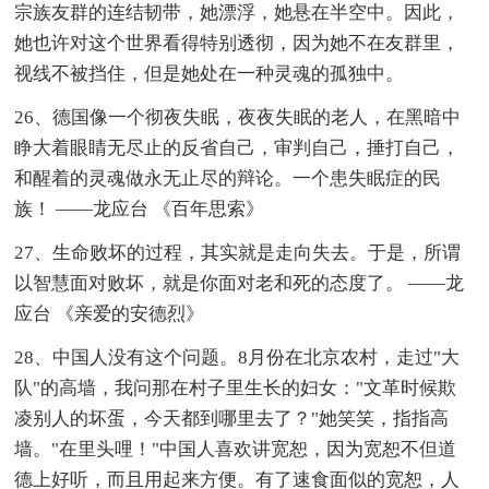
宗族友群的连结韧带，她漂浮，她悬在半空中。因此，
她也许对这个世界看得特别透彻，因为她不在友群里，
视线不被挡住，但是她处在一种灵魂的孤独中。
26、德国像一个彻夜失眠，夜夜失眠的老人，在黑暗中
睁大着眼睛无尽止的反省自己，审判自己，捶打自己，
和醒着的灵魂做永无止尽的辩论。一个患失眠症的民
族！ ——龙应台 《百年思索》
27、生命败坏的过程，其实就是走向失去。于是，所谓
以智慧面对败坏，就是你面对老和死的态度了。 ——龙
应台 《亲爱的安德烈》
28、中国人没有这个问题。8月份在北京农村，走过"大
队"的高墙，我问那在村子里生长的妇女："文革时候欺
凌别人的坏蛋，今天都到哪里去了？"她笑笑，指指高
墙。"在里头哩！"中国人喜欢讲宽恕，因为宽恕不但道
德上好听，而且用起来方便。有了速食面似的宽恕，人