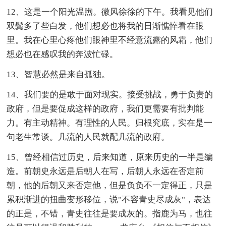
12、这是一个阳光温煦。微风徐徐的下午。我看见他们
双鬓多了些白发，他们想必也将我的日渐憔悴看在眼
里。我在心里心疼他们眼神里不经意流露的风霜，他们
想必也在感叹我的奔波忙碌。
13、智慧必然是来自孤独。
14、我们要的是敢于面对现实。接受挑战，勇于负责的
政府，但是要促成这样的政府，我们更需要有批判能
力。有主动精神。有理性的人民。归根究底，实在是一
句老生常谈。几流的人民就配几流的政府。
15、曾经相信过历史，后来知道，原来历史的一半是编
造。前朝史永远是后朝人在写，后朝人永远在否定前
朝，他的后朝又来否定他，但是负负不一定得正，只是
累积渐进的扭曲变形移位，说"不容青史尽成灰"，表达
的正是，不错，青史往往是要成灰的。指鹿为马，也往