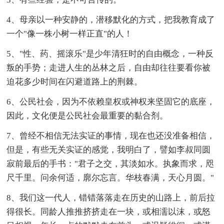
4、母亲以一种安静的，潜移默化的方式，把我教育成了
一个"像一株小树一样正直"的人！
5、"性、药、摇滚乐"是少年清狂时的自由概念，一种反
叛的手势；走进人生的丛林之后，自由却往往要看你被
迫花多少时间在闪避道路上的荆棘。
6、公民社会，因为不依赖皇权或神权来坚固它的底座，
因此，文化便是公民社会最重要的黏合剂。
7、曾经不相信无法实证的事情，现在也还没准备相信，
但是，有些无关实证的感觉，我明白了，譬如李叔同圆
寂前最后的手书："君子之交，其淡如水。执象而求，咫
尺千里。问余何适，廓尔忘言。华枝春满，天心月圆。"
8、我们这一代人，错错落落走在历史的山路上，前后拉
得很长。同龄人推推挤挤走在一块，或相濡以沫，或怒