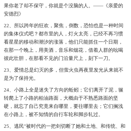
果你老了却不保守，你就是个没脑的人。——《亲爱的
安德烈》
22、所以跨年的狂欢，聚焦，倒数，恐怕也是一种时间
的集体仪式吧？都市里的人，灯火太亮，已经不再习惯
看星星的移动和潮汐的涨落，他们只能抓住一个日期，
在那一个晚上，用美酒，音乐和烟花，借着人群的吆喝
彼此壮胆，在那看不见的门沿量尺上，刻下一刀。
23、爱情总是幻灭的多，但萤火虫再夜里发光从来就不
是为了保持光。
24、小路上全是迷失了方向的蚯蚓；它们离开了泥，辗
转爬上了小路的柏油路面，大概由于不熟悉路面的坚
硬，就忘了自己究竟来自哪里，要往哪里去；它们搁浅
在小路上，被不知情的自行车轮和脚步轧过。
25、逃民"被时代的一把剑切断了她和土地、和传统、和