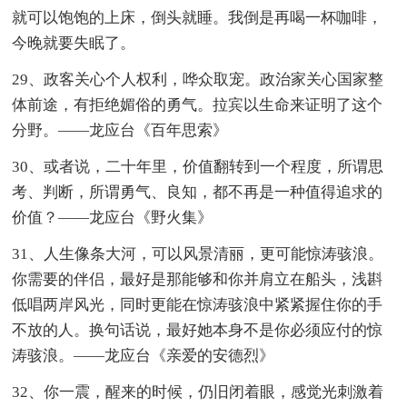
就可以饱饱的上床，倒头就睡。我倒是再喝一杯咖啡，
今晚就要失眠了。
29、政客关心个人权利，哗众取宠。政治家关心国家整
体前途，有拒绝媚俗的勇气。拉宾以生命来证明了这个
分野。——龙应台《百年思索》
30、或者说，二十年里，价值翻转到一个程度，所谓思
考、判断，所谓勇气、良知，都不再是一种值得追求的
价值？——龙应台《野火集》
31、人生像条大河，可以风景清丽，更可能惊涛骇浪。
你需要的伴侣，最好是那能够和你并肩立在船头，浅斟
低唱两岸风光，同时更能在惊涛骇浪中紧紧握住你的手
不放的人。换句话说，最好她本身不是你必须应付的惊
涛骇浪。——龙应台《亲爱的安德烈》
32、你一震，醒来的时候，仍旧闭着眼，感觉光刺激着