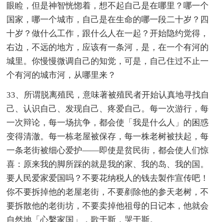
眼睑，但是神智恍惚着，想不起自己是在哪里？哪一个
国家，哪一个城市，自己是在生命的哪一段二十岁？四
十岁？做什么工作，跟什么人在一起？开始隐约觉得，
右边，不远的地方，应该有一条河，是，在一个有河的
城里。你慢慢微调自己的知觉，可是，自己住过不止一
个有河的城市河，从哪里来？
33、所谓脱离殖民，意味著被殖民者开始认真地寻找自
己、认识自己、发现自己、疼爱自己。每一次游行，每
一次辩论，每一场抗争，都会使「我是什么人」的困惑
变得清澈。每一栋老屋被保存，每一株老树被扶起，每
一条老街被细心爱护——即使是贫民街，都会使人们惊
喜：原来我的脚所踩的就是我的家、我的岛、我的国。
要人民爱家爱国吗？不要花纳税人的钱去製作宣传吧！
你不要拆掉他的老屋老街，不要剷除他的参天老树，不
要拆散他的老街坊，不要卖掉他祖母的日记本，他就会
自然地「心繫家国」，歌于斯，哭于斯。