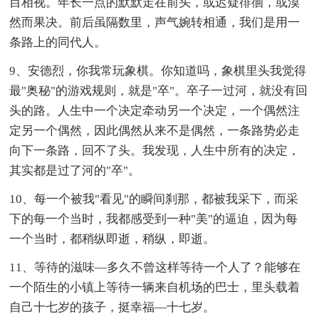
目相视。年长一点的默默走在前头，或迟疑徘徊，或漠
然而果决。前后虽隔数里，声气婉转相通，我们是用一
条路上的同代人。
9、安德烈，你我常玩象棋。你知道吗，象棋里头我觉得
最"奥秘"的游戏规则，就是"卒"。卒子一过河，就没有回
头的路。人生中一个决定牵动另一个决定，一个偶然注
定另一个偶然，因此偶然从来不是偶然，一条路势必走
向下一条路，回不了头。我发现，人生中所有的决定，
其实都是过了河的"卒"。
10、每一个被我"看见"的瞬间刹那，都被我采下，而采
下的每一个当时，我都感受到一种"美"的逼迫，因为每
一个当时，都稍纵即逝，稍纵，即逝。
11、等待的滋味—多久不曾这样等待一个人了？能够在
一个陌生的小镇上等待一辆来自机场的巴士，里头载着
自己十七岁的孩子，挺幸福—十七岁。