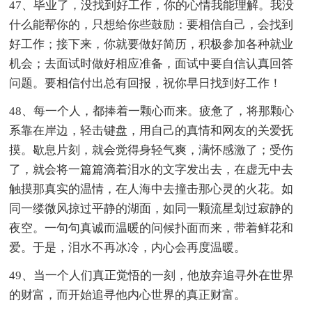
47、毕业了，没找到好工作，你的心情我能理解。我没
什么能帮你的，只想给你些鼓励：要相信自己，会找到
好工作；接下来，你就要做好简历，积极参加各种就业
机会；去面试时做好相应准备，面试中要自信认真回答
问题。要相信付出总有回报，祝你早日找到好工作！
48、每一个人，都捧着一颗心而来。疲惫了，将那颗心
系靠在岸边，轻击键盘，用自己的真情和网友的关爱抚
摸。歇息片刻，就会觉得身轻气爽，满怀感激了；受伤
了，就会将一篇篇滴着泪水的文字发出去，在虚无中去
触摸那真实的温情，在人海中去撞击那心灵的火花。如
同一缕微风掠过平静的湖面，如同一颗流星划过寂静的
夜空。一句句真诚而温暖的问候扑面而来，带着鲜花和
爱。于是，泪水不再冰冷，内心会再度温暖。
49、当一个人们真正觉悟的一刻，他放弃追寻外在世界
的财富，而开始追寻他内心世界的真正财富。