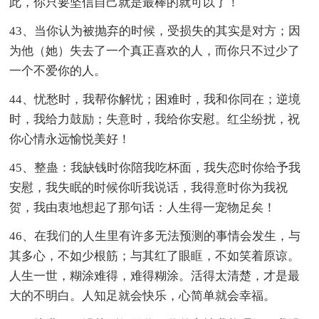
此，你只要坚信自己就是最棒的就可以了！
43、当你认为被抛弃的时候，受损失的其实是对方；因
为他（她）失去了一个真正喜欢的人，而你只不过少了
一个不爱你的人。
44、忧愁时，我帮你解忧；困难时，我和你同在；逆境
时，我给力鼓励；失意时，我给你安慰。红尘纷扰，祝
你心情永远愉悦美好！
45、整蛊：我缺钱时你陪我吃杯面，我失恋时你给予我
安慰，我失眠的时候你听我说话，我得意时你为我祝
贺，我由衷地想起了那句话：人生得一宠物足矣！
46、在我们的人生里有许多无法预测的事情会发生，与
其多心，不如少根筋；与其红了眼眶，不如笑着原谅。
人生一世，糊涂难得，难得糊涂。活得太清楚，才是最
大的不明白。人知足就会快乐，心简单就会幸福。