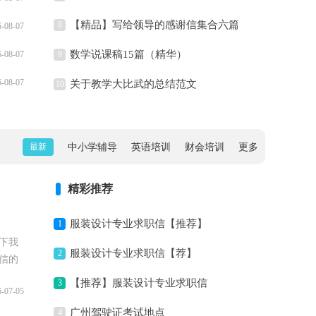
【精品】写给领导的感谢信集合六篇
8
6-08-07
数学说课稿15篇（精华）
6-08-07
9
6-08-07
关于教学大比武的总结范文
10
最新
中小学辅导
英语培训
财会培训
更多
精彩推荐
服装设计专业求职信【推荐】
1
下我
服装设计专业求职信【荐】
2
信的
..
【推荐】服装设计专业求职信
3
6-07-05
广州驾驶证考试地点
4