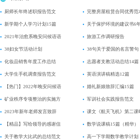
厨师长年终述职报告范文
完整房屋租赁合同优秀范
新学期个人学习计划15篇
关于保护环境的建议书6
2021年治愈系晚安问候语语
旅游工作调研报告
录大集合51条
38妇女节活动计划
38句关于爱国的名言警句
化妆品销售年度工作总结
志愿者支教活动总结14篇
【推荐】
大学生手机调查报告范文
英语演讲稿精选12篇
（精选23篇）
【热门】2022年晚安问候语
婚礼新娘致辞汇编15篇
短信集合59句
矿业秩序专项整治的实施方
军训社会实践报告范文
案
2023年新年老师发言致辞
课文《航天飞机》第二课
【精品】写给领导的感谢信
教学设计范文
数学说课稿15篇（精华）
集合六篇
关于教学大比武的总结范文
高一下学期数学教学计划