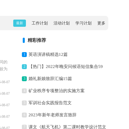
最新
工作计划
活动计划
学习计划
更多
精彩推荐
英语演讲稿精选12篇
1
同的
【热门】2022年晚安问候语短信集合59
2
较为
..
句
婚礼新娘致辞汇编15篇
3
6-08-07
矿业秩序专项整治的实施方案
4
6-08-07
军训社会实践报告范文
5
6-08-07
2023年新年老师发言致辞
6
6-08-07
课文《航天飞机》第二课时教学设计范文
7
6-08-07