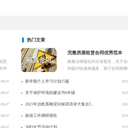
（通用12篇）
热门文章
完整房屋租赁合同优秀范本
或思
随着法律观念的日渐普及，关于合
的书
利益纠纷越来越多，签订合同能够
..
有效的约束违约行为。那么大家知道.
新学期个人学习计划15篇
-08-07
202
关于保护环境的建议书6年级
-08-07
202
2021年治愈系晚安问候语语录大集合51条
-08-07
202
旅游工作调研报告
-08-07
202
38妇女节活动计划
-08-07
202