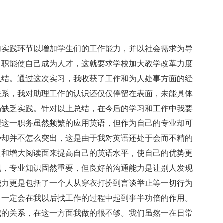
实践环节以增加学生们的工作能力，并以社会需求为导
，职能使自己成为人才，这就要求学校加大教学改革力度
总结。通过这次实习，我收获了工作和为人处事方面的经
关系，我对助理工作的认识还仅仅停留在表面，未能具体
仍缺乏实践。针对以上总结，在今后的学习和工作中我要
理这一职务虽然频繁的应用英语，但作为自己的专业却可
势却并不怎么突出，这是由于我对英语还处于会而不精的
量和增大阅读面来提高自己的英语水平，使自己的优势更
现，专业知识固然重要，但良好的沟通能力是让别人发现
能力更是包括了一个人从穿衣打扮到言谈举止等一切行为
力一定会在我以后找工作的过程中起到事半功倍的作用。
我的关系，在这一方面我做的很不够。我们虽然一在日常