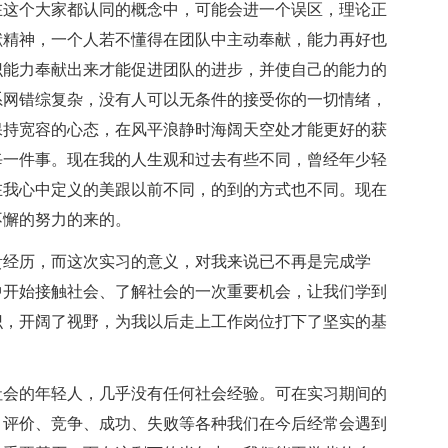
在这个大家都认同的概念中，可能会进一个误区，理论正
献精神，一个人若不懂得在团队中主动奉献，能力再好也
识能力奉献出来才能促进团队的进步，并使自己的能力的
系网错综复杂，没有人可以无条件的接受你的一切情绪，
保持宽容的心态，在风平浪静时海阔天空处才能更好的获
每一件事。现在我的人生观和过去有些不同，曾经年少轻
在我心中定义的美跟以前不同，的到的方式也不同。现在
不懈的努力的来的。
经历，而这次实习的意义，对我来说已不再是完成学
中开始接触社会、了解社会的一次重要机会，让我们学到
识，开阔了视野，为我以后走上工作岗位打下了坚实的基
会的年轻人，几乎没有任何社会经验。可在实习期间的
、评价、竞争、成功、失败等各种我们在今后经常会遇到