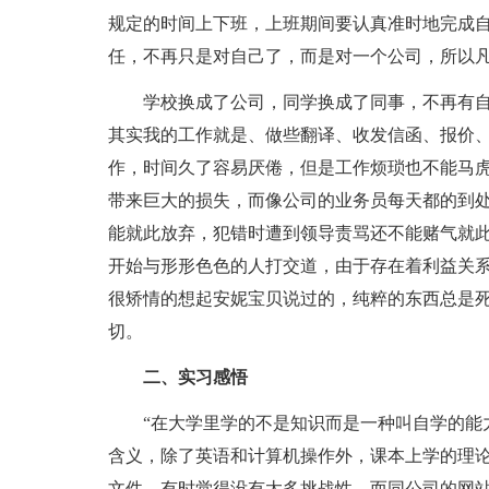
规定的时间上下班，上班期间要认真准时地完成
任，不再只是对自己了，而是对一个公司，所以
学校换成了公司，同学换成了同事，不再有自
其实我的工作就是、做些翻译、收发信函、报价
作，时间久了容易厌倦，但是工作烦琐也不能马
带来巨大的损失，而像公司的业务员每天都的到
能就此放弃，犯错时遭到领导责骂还不能赌气就
开始与形形色色的人打交道，由于存在着利益关
很矫情的想起安妮宝贝说过的，纯粹的东西总是
切。
二、实习感悟
“在大学里学的不是知识而是一种叫自学的能力
含义，除了英语和计算机操作外，课本上学的理
文件，有时觉得没有太多挑战性，而同公司的网