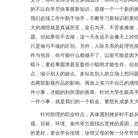
的不以自学尽快掌握新知识，迎接一个一个新的
我们必须工作中勤于动手，不断学习新知识积累
大的感悟就是真诚所至，金石为开。不管多难做
题。但如果你不去做，这一天永远不会像天上掉
只是做与不做的区别。另外，人际关系的处理也很
作与包容，你可能什么都做不了。以前可能是因
暗斗，要处事圆滑甚至耍些小聪明才能生存。但
点，缩小别人的缺点。多站在别人的立场上想问
击两部影视作品的影响。再加上实习中自己的感
件小事，才能的到所谓的善果。针对大学生眼高
一件小事，就是我们的一个机会。要想长成参天
针对助理的职业特点，具体遇到挫折时不妨从
观、目标、环境、条件等方面找出受挫的原因，
的更好，更会学会珍惜，珍惜父母的每一分辛苦