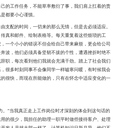
自己的工作任务，不能草率敷衍了事，我们肩上扛着的责
凡是都要小心谨慎。
由支配的时间，一切来的那么无情，但是去必须适应。
、传真和邮件、绘制表格等。每天重复着这些烦琐的工
虎，一个小小的错误不但会给自己带来麻烦，更会给公司
处奔波，他们必须具备坚韧不拔的个性，遭遇挫折时绝不
此辞职，每次看到他们我就会充满干劲。踏上了社会我们
系，很多时刻同事不会像同学一样嘘寒问暖，有时候我会
死的很快，而现在所能做的，只有在怀念中适应变化的一
。”当我真正走上工作岗位时才深刻的体会到这句话的
论用的很少，我担任的助理一职平时做些接待客户、处理
站开发人员就大部一样了，计算机知识日新月异，他们不