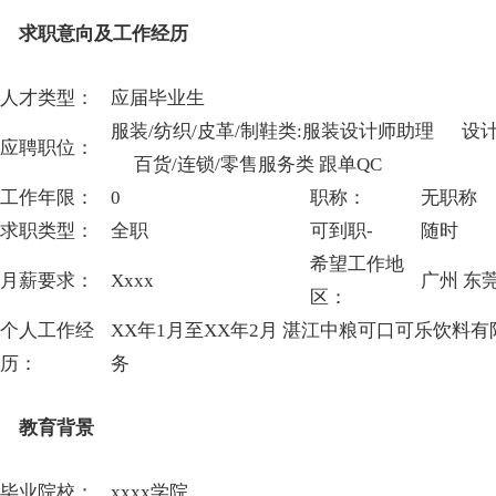
求职意向及工作经历
人才类型：
应届毕业生
服装/纺织/皮革/制鞋类:服装设计师助理 设计
应聘职位：
百货/连锁/零售服务类 跟单QC
工作年限：
0
职称：
无职称
求职类型：
全职
可到职-
随时
希望工作地
月薪要求：
Xxxx
广州 东
区：
个人工作经
XX年1月至XX年2月 湛江中粮可口可乐饮料有
历：
务
教育背景
毕业院校：
xxxx学院