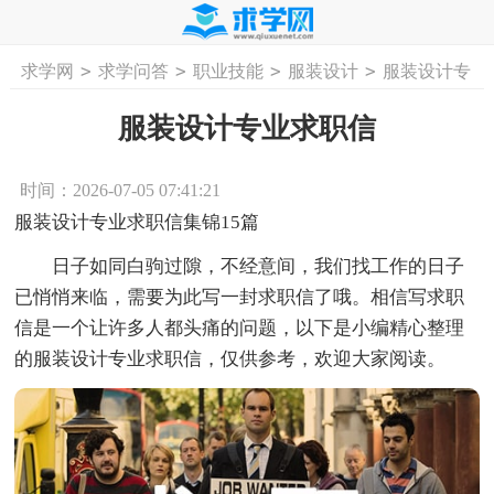
>
>
>
>
求学网
求学问答
职业技能
服装设计
服装设计专
首页
工作计划
活动计划
学习计划
工
业求职信
服装设计专业求职信
时间：2026-07-05 07:41:21
服装设计专业求职信集锦15篇
日子如同白驹过隙，不经意间，我们找工作的日子
已悄悄来临，需要为此写一封求职信了哦。相信写求职
信是一个让许多人都头痛的问题，以下是小编精心整理
的服装设计专业求职信，仅供参考，欢迎大家阅读。