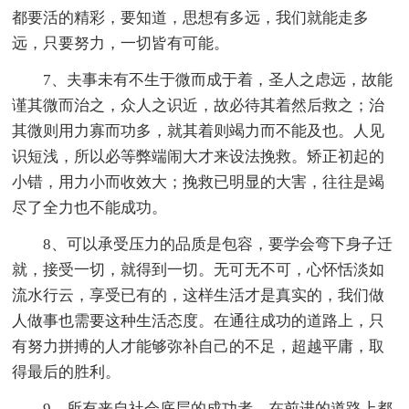
都要活的精彩，要知道，思想有多远，我们就能走多
远，只要努力，一切皆有可能。
7、夫事未有不生于微而成于着，圣人之虑远，故能
谨其微而治之，众人之识近，故必待其着然后救之；治
其微则用力寡而功多，就其着则竭力而不能及也。人见
识短浅，所以必等弊端闹大才来设法挽救。矫正初起的
小错，用力小而收效大；挽救已明显的大害，往往是竭
尽了全力也不能成功。
8、可以承受压力的品质是包容，要学会弯下身子迁
就，接受一切，就得到一切。无可无不可，心怀恬淡如
流水行云，享受已有的，这样生活才是真实的，我们做
人做事也需要这种生活态度。在通往成功的道路上，只
有努力拼搏的人才能够弥补自己的不足，超越平庸，取
得最后的胜利。
9、所有来自社会底层的成功者，在前进的道路上都