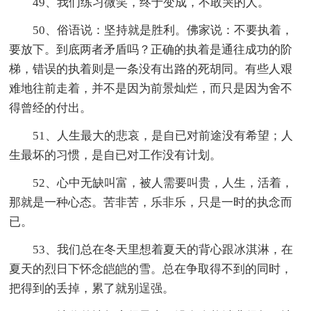
49、我们练习微笑，终于变成，不敢哭的人。
50、俗语说：坚持就是胜利。佛家说：不要执着，
要放下。到底两者矛盾吗？正确的执着是通往成功的阶
梯，错误的执着则是一条没有出路的死胡同。有些人艰
难地往前走着，并不是因为前景灿烂，而只是因为舍不
得曾经的付出。
51、人生最大的悲哀，是自已对前途没有希望；人
生最坏的习惯，是自已对工作没有计划。
52、心中无缺叫富，被人需要叫贵，人生，活着，
那就是一种心态。苦非苦，乐非乐，只是一时的执念而
已。
53、我们总在冬天里想着夏天的背心跟冰淇淋，在
夏天的烈日下怀念皑皑的雪。总在争取得不到的同时，
把得到的丢掉，累了就别逞强。