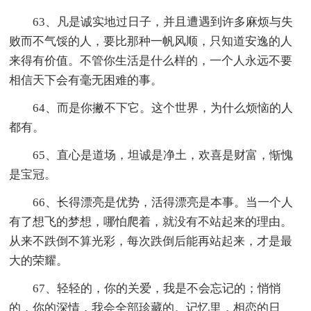
63、凡是诚实地过日子，并且遭遇到许多麻烦与失
败而不气馁的人，要比那种一帆风顺，只知道安逸的人
来得有价值。不管你生活是什么样的，一个人永远不要
相信天下会有毫无困难的事。
64、而是你撇不下它。这个世界，为什么烦恼的人
都有。
65、直心是道场，坦诚是净土，欢喜是财富，惭愧
是宝冠。
66、长得漂亮是优势，活得漂亮是本事。当一个人
有了想飞的梦想，哪怕爬着，就没有不站起来的理由。
从来不跌倒不算光彩，每次跌倒后能再站起来，才是最
大的荣耀。
67、轻轻的，你的关爱，我是不会忘记的；悄悄
的，你的深情，我会全部珍藏的。记忆里，相恋的日