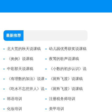
最新推荐
北大荒的秋天说课稿
幼儿园优秀获奖说课稿
《匆匆》说课稿
夜莺的歌声说课稿
中彩那天说课稿
《小数的初步认识》说
《有理数的加法》说课
课稿
《斑羚飞渡》说课稿
稿
《吃水不忘挖井人》说
《斑羚飞渡》说课稿
课稿
韩语培训
注册税务师培训
化妆培训
美甲培训